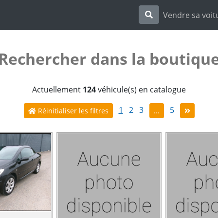
Vendre sa voit
Rechercher dans la boutiqu
Actuellement
124
véhicule(s) en catalogue
1
2
3
5
Réinitialiser les filtres
...