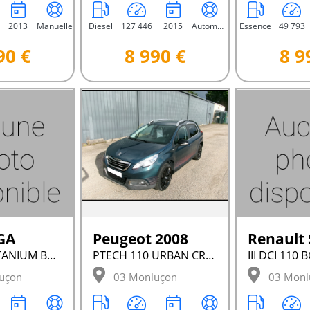
2013
Manuelle
Diesel
127 446
2015
Automatique
Essence
49 793
90 €
8 990 €
8 9
GA
Peugeot 2008
Renault
TDCI 140 TITANIUM BVM
PTECH 110 URBAN CROSS BVM
III DCI 110
uçon
03 Monluçon
03 Monl