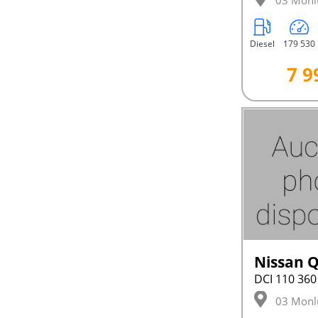
03 Monl
Diesel
179 530
7 9
Nissan 
DCI 110 36
03 Monl