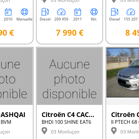
uçon
03 Monluçon
03 Monl
2010
Manuelle
Diesel
209 959
2011
N/c
Diesel
155 207
90 €
7 990 €
8 4
QASHQAI
Citroën C4 CACTUS
Citroën 
0 BVM
BHDI 100 SHINE EAT6
uçon
03 Monluçon
03 Monl