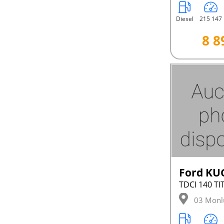
Diesel
215 147
8 8
Ford KU
03 Monl