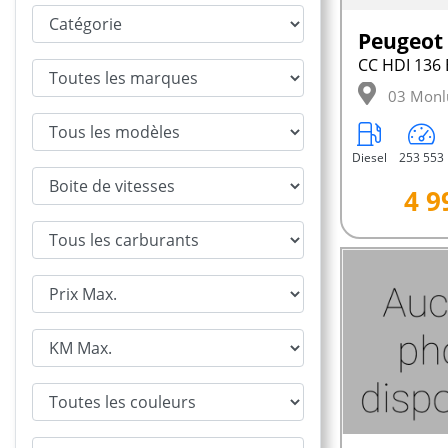
Peugeot
CC HDI 136
03 Monl
Diesel
253 553
4 9