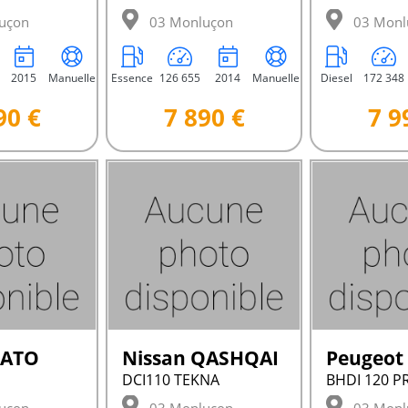
uçon
03 Monluçon
03 Monl
2015
Manuelle
Essence
126 655
2014
Manuelle
Diesel
172 348
90 €
7 890 €
7 9
CATO
Nissan QASHQAI
DCI110 TEKNA