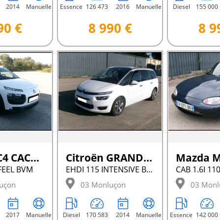
2014
Manuelle
Essence
126 473
2016
Manuelle
Diesel
155 000
90 €
8 990 €
8 9
Citroën C4 CACTUS
Citroën GRAND C4 PICASSO
Mazda M
FEEL BVM
EHDI 115 INTENSIVE BVM
CAB 1.6I 11
uçon
03 Monluçon
03 Monl
2017
Manuelle
Diesel
170 583
2014
Manuelle
Essence
142 000