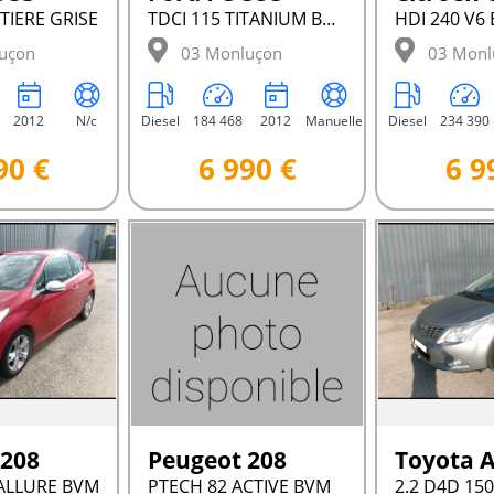
TIERE GRISE
TDCI 115 TITANIUM BVM
uçon
03 Monluçon
03 Monl
2012
N/c
Diesel
184 468
2012
Manuelle
Diesel
234 390
90 €
6 990 €
6 9
 208
Peugeot 208
Toyota 
ALLURE BVM
PTECH 82 ACTIVE BVM