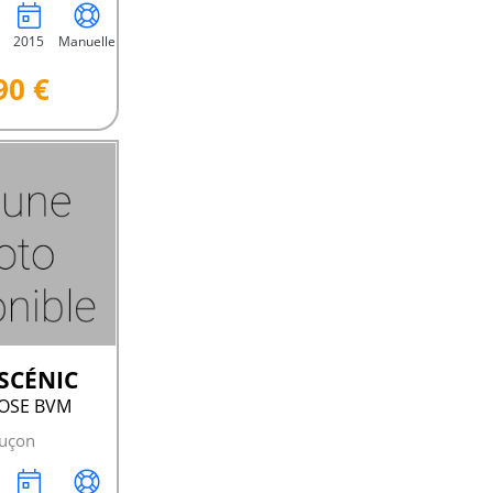
2015
Manuelle
90 €
 SCÉNIC
 BOSE BVM
uçon