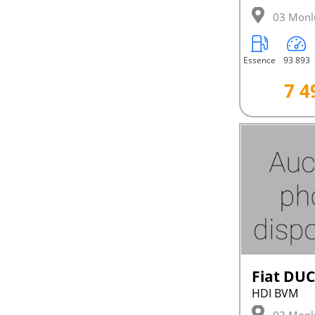
03 Monl
Essence
93 893
7 4
Fiat DU
HDI BVM