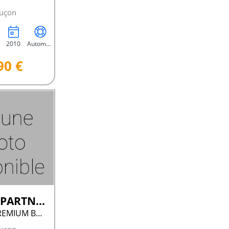
uçon
2010
Automatique
90 €
Peugeot PARTNER
BHDI 120 PREMIUM BVM