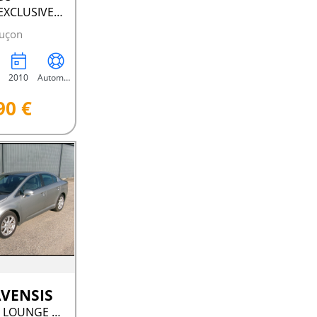
HDI 240 V6 EXCLUSIVE BVA
uçon
2010
Automatique
90 €
AVENSIS
2.2 D4D 150 LOUNGE BVA