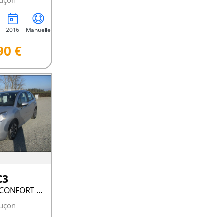
uçon
2016
Manuelle
90 €
C3
II PTECH 68 CONFORT BVM
uçon