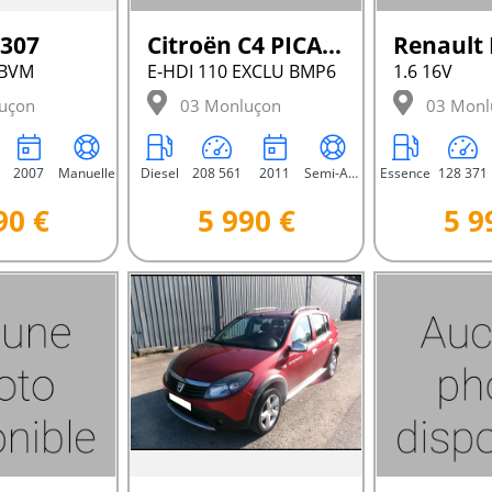
 307
Citroën C4 PICASSO
Renault
 BVM
E-HDI 110 EXCLU BMP6
1.6 16V
uçon
03 Monluçon
03 Monl
2007
Manuelle
Diesel
208 561
2011
Semi-Automatique
Essence
128 371
90 €
5 990 €
5 9