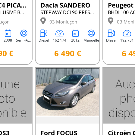
Citroën C4 PICASSO
Dacia SANDERO
Peugeot
HDI 138 EXCLUSIVE BMP6
STEPWAY DCI 90 PRESTIGE BVM
BHDI 100 A
uçon
03 Monluçon
03 Monl
2008
Semi-Automatique
Diesel
162 174
2012
Manuelle
Diesel
192 731
90 €
6 490 €
6 4
DS3
Ford FOCUS
Citroën 