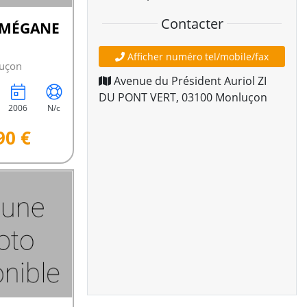
Contacter
 MÉGANE
Afficher numéro tel/mobile/fax
uçon
Avenue du Président Auriol ZI
DU PONT VERT
,
03100
Monluçon
2006
N/c
90 €