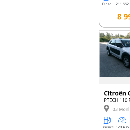
Diesel
211 662
8 9
PTECH 110 
03 Monl
Essence
129 435