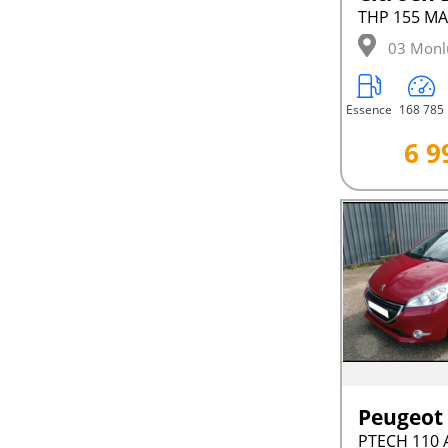
THP 155 MA
03 Monl
Essence
168 785
6 9
Peugeot
PTECH 110 